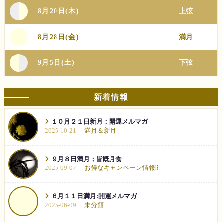
8月20日(木)
上弦
8月28日(金)
満月
9月5日(土)
下弦
新着情報
１０月２１日新月：開運メルマガ
2025-10-21
満月＆新月
９月８日満月；皆既月食
2025-09-07
お得なキャンペーン情報⁉︎
６月１１日満月:開運メルマガ
2025-06-09
未分類