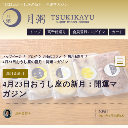
S
4月23日おうし座の新月：開運マガジン
k
i
p
t
トップ
高千穂巡り
会員登録 / ログイン
カート
o
c
o
トップページ
ブログ
月食のススメ
満月＆新月
n
4月23日おうし座の新月：開運マガジン
t
e
満月＆新月
n
4月23日おうし座の新月：開運マ
t
ガジン
投稿日：
畑中美智子
2020年4月23日(木)