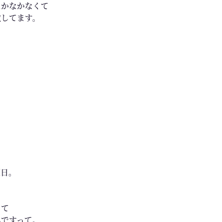
なかなかなくて
激してます。
り
運日。
って
んですって。