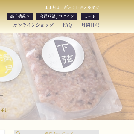
１１月１日新月：開運メルマガ
高千穂巡り
会員登録 / ログイン
カート
ー
オンラインショップ
FAQ
月粥日記
(金)