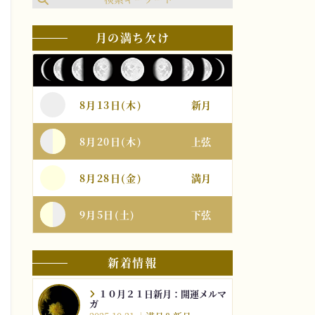
月の満ち欠け
8月13日(木)
新月
8月20日(木)
上弦
8月28日(金)
満月
9月5日(土)
下弦
新着情報
１０月２１日新月：開運メルマ
ガ