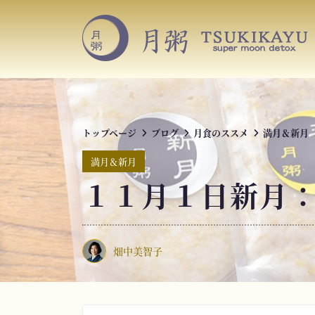
S
k
i
p
t
o
c
o
トップページ
ブログ
月食のススメ
満月＆新月
n
t
満月＆新月
e
１１月１日新月
n
t
畑中美智子