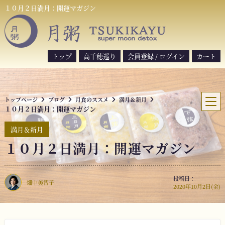
S
１０月２日満月：開運マガジン
k
i
p
t
トップ
高千穂巡り
会員登録 / ログイン
カート
o
c
o
トップページ
ブログ
月食のススメ
満月＆新月
n
１０月２日満月：開運マガジン
t
e
満月＆新月
n
１０月２日満月：開運マガジン
t
投稿日：
畑中美智子
2020年10月2日(金)