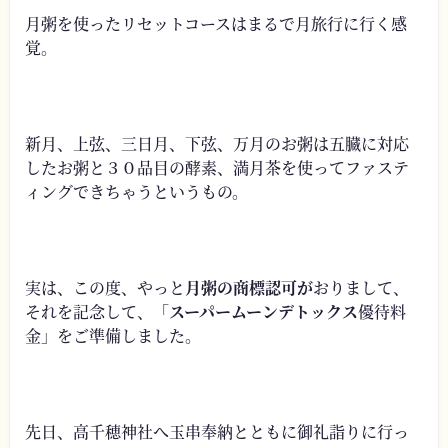
月粥を使ったリセットコースはまるで月旅行に行く感
覚。
新月、上弦、三日月、下弦、万月のお粥は五臓に対応
したお粥と３０品目の酵素、満月茶を使ってファステ
ィングできちゃうというもの。
実は、この度、やっと
月粥の商標認可が
おりまして、
それを記念して、「
スーパームーンデトックス
優待料
金」をご準備しました。
先日、高千穂神社へ玉串奉納とともに御礼詣りに行っ