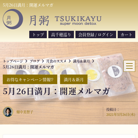
S
5月26日満月：開運メルマガ
k
i
p
t
トップ
高千穂巡り
会員登録 / ログイン
カート
o
c
o
トップページ
ブログ
月食のススメ
満月＆新月
n
5月26日満月：開運メルマガ
t
e
お得なキャンペーン情報⁉︎
満月＆新月
n
5月26日満月：開運メルマガ
t
投稿日：
畑中美智子
2021年5月26日(水)