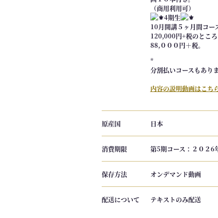
（商用利用可）
4期生
10月開講５ヶ月間コー
120,000円+税のところ
88,０００円＋税。
*
分割払いコースもあり
内容の説明動画はこち
原産国
日本
消費期限
第5期コース：２０２6
保存方法
オンデマンド動画
配送について
テキストのみ配送