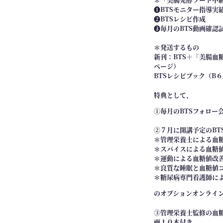
コ
❶BTSモニター指導実
ン
❷BTSレシピ作成
サ
❸毎月のBTS動画確認
ル
＊発送するもの
タ
新刊：BTS＋「美腸血
ン
ページ）
ト
BTSレシピブック（B
」
特典として、
養
成
①毎月のBTSフォロー
コ
②７月に開講予定のBT
ー
＊管理栄養士による血
ス
＊スパイスによる血糖
個
＊運動による血糖値改
＊良質な睡眠と血糖値
＊糖尿病専門看護師に
のオプションオンライ
③管理栄養士監修の血糖
画１０本付き。