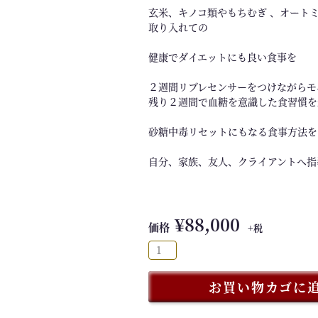
玄米、キノコ類やもちむぎ 、オート
取り入れての
健康でダイエットにも良い食事を
２週間リブレセンサーをつけながらモ
残り２週間で血糖を意識した食習慣を
砂糖中毒リセットにもなる食事方法を
自分、家族、友人、クライアントへ指
¥
88,000
価格
+税
【
4
月
お買い物カゴに
開
講