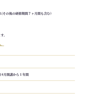
ス(その後の研修期間７ヶ月間も含む）
ます。
ら。
年4月開講から１年間