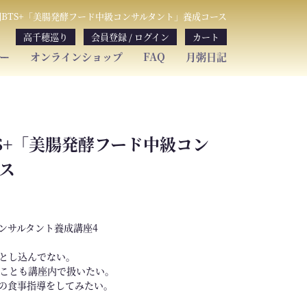
期BTS+「美腸発酵フード中級コンサルタント」養成コース
高千穂巡り
会員登録 / ログイン
カート
ー
オンラインショップ
FAQ
月粥日記
S+「美腸発酵フード中級コン
ス
コンサルタント養成講座4
落とし込んでない。
ことも講座内で扱いたい。
の食事指導をしてみたい。