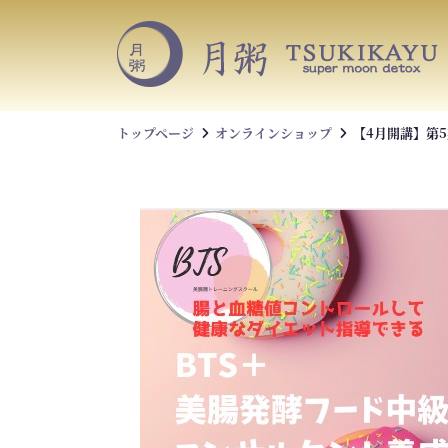
S
k
i
p
t
o
トップページ
オンラインショップ
【4月開講】第
c
o
n
t
e
n
t