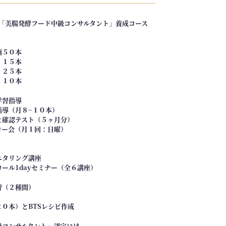
S+「美腸発酵フード中級コンサルタント」養成コース
画５０本
１５本
 ２５本
１０本
学習指導
指導（月８−１０本）
と確認テスト（５ヶ月分）
ロー会（月１回：日曜）
ニタリング講座
ロール1dayセミナー（全６講座）
習（２種間）
２０本）とBTSレシピ作成
級コンサルタント」認定には、