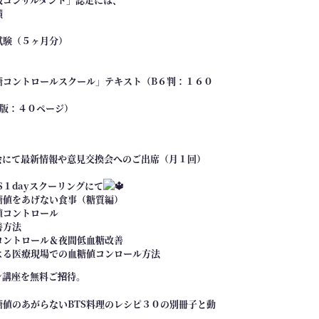
績
試験（５ヶ月分）
糖コントロールスクール」テキスト（B６判：１６０
６版：４０ページ）
会にて最新情報や意見交換会へのご出席（月１回）
S１dayスクーリングにて
糖値をあげない食事（糖質編）
値コントロール
善方法
コントロール＆夜間低血糖改善
よる医療現場での血糖値コンロール方法
ン講座を無料ご招待。
値のあがらないBTS料理のレシピ３０の別冊子と動