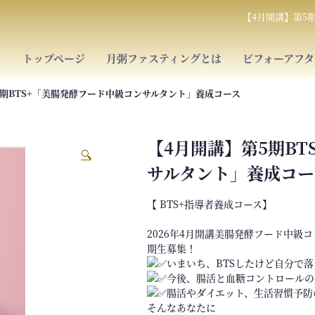
【4月開講】第5
トップページ
月粥ファスティングとは
ビフォーアフタ
5期BTS+「美腸発酵フード中級コンサルタント」養成コース
【4月開講】第5期BT
🔍
サルタント」養成コー
【 BTS+指導者養成コース】
2026年4月開講美腸発酵フード中級
期生募集！
いまいち、BTSしたけど自分で
今後、腸活と血糖コントロールの
腸活やダイエット、生活習慣予防
そんなあなたに