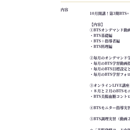
】
内容
第
10月開講！第3期BT
5
【内容】
期
①BTSオンデマンド動
B
・BTS基礎編 
T
・BTS＋指導者編
・BTS料理編 
S
+
②毎月のオンデマンド
「
・毎月のBTS学習動画
美
・毎月のBTS目標設定
・毎月のBTS学習フォ
腸
発
③オンラインLIVE講座
酵
・８月と２月のBTSモ
・BTS美腸血糖コント
フ
ー
④BTSモニター指導実
ド
中
⑤BTS調理実習（動画
級
＊「美腸発酵フード中