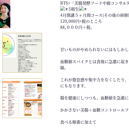
BTS+「美腸発酵フード中級コンサル
5期生
4月開講５ヶ月間コース(その後の研
120,000円+税のところ
88,０００円＋税。
甘いものがやめられないにはもしかし
血糖値スパイクとは食後に急激に起き
線。
これが倦怠感や集中力をなくしたり、
にもなります。
腸を健康にしつつも、血糖値を急激に
かかさない美腸＋血糖コントロールフ
食べる順番に加えて