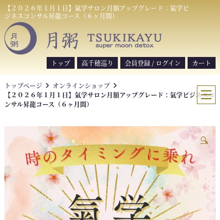
S
【２０２６年１月１日】氣学サロン月額アップグレード：氣学ビ
ジネスコンサル昇龍コース（６ヶ月間）
k
i
p
t
トップ
高千穂巡り
会員登録 / ログイン
カート
o
c
トップページ
オンラインショップ
o
【２０２６年１月１日】氣学サロン月額アップグレード：氣学ビジネスコ
n
ンサル昇龍コース（６ヶ月間）
t
e
n
🔍
t