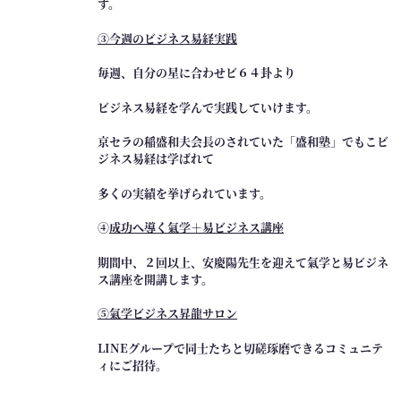
す。
ド
③今週のビジネス易経実践
：
氣
毎週、自分の星に合わせビ６４卦より
学
ビ
ビジネス易経を学んで実践していけます。
ジ
京セラの稲盛和夫会長のされていた「盛和塾」でもこビ
ネ
ジネス易経は学ばれて
ス
コ
多くの実績を挙げられています。
ン
④
成功へ導く氣学＋易ビジネス講座
サ
ル
期間中、２回以上、安慶陽先生を迎えて氣学と易ビジネ
昇
ス講座を開講します。
龍
⑤氣学ビジネス昇龍サロン
コ
ー
LINEグループで同士たちと切磋琢磨できるコミュニテ
ス
ィにご招待。
（