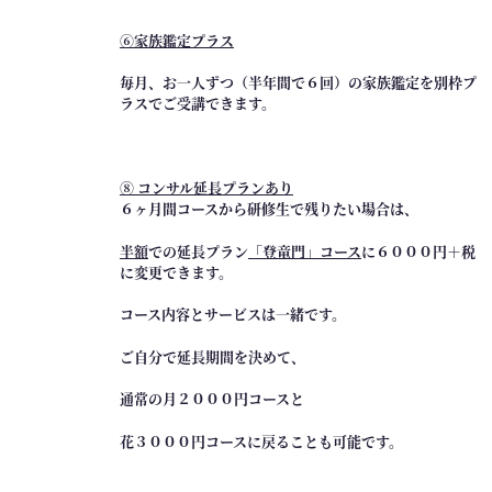
６
ヶ
⑥家族鑑定プラス
月
間
毎月、お一人ずつ（半年間で６回）の家族鑑定を別枠プ
ラスでご受講できます。
）
個
⑧ コンサル延長プランあり
６ヶ月間コースから研修生で残りたい場合は、
半額
での延長プラン
「登竜門」コース
に６０００円＋税
に変更できます。
コース内容とサービスは一緒です。
ご自分で延長期間を決めて、
通常の月２０００円コースと
花３０００円コースに戻ることも可能です。