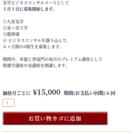
気学ビジネスコンサルコースとして
１月１日に募集開始します。
①九星気学
②易＋帝王学
③龍神運
④ ビジネスコンサルを盛り込んで、
６ヶ月間の4期生を募集します。
期間中、昇龍と登竜門の毎月のプレミアム講座として
開運学講座や易講座を開講します。
¥
15,000
月ごとに
期間(お支払い回数)
6
回
価格
【
２
０
お買い物カゴに追加
２
６