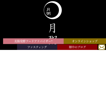
美腸発酵フードアドバイザー®︎
オンラインショップ
ファスティング
畑中のブログ
株式会社 和食風水
〒885-0003 宮崎県都城市高木町4828番地1
TEL/FAX：0986-51-5099
MAIL：info@washokufusui.com
© 2020 - 2026 WASHOKUFUSUI Co.,Ltd.