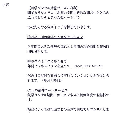
年
内容
【氣学コンサル昇龍コースの内容】
１
剛柔カリキュラム（お堅い学問実践的な剛パートとふわ
月
ふわスピリチュアルな柔パート）で
１
日
あなたのやる気スイッチを押していきます。
】
①月に１回の氣学コンサルセッション
氣
学
９年間の大きな運勢の流れと１年間の攻め時期と作戦時
サ
期を分析して、
ロ
時のタイミングにあわせて
ン
年間ビジネスプランを立てて、PLAN+DO+SEEで
月
額
次の月の展開を計画して実行していくコンサルを受けら
れます。（毎月１時間）
ア
ッ
② SOS龍神コールサービス
プ
氣学コンサル期間中は、ビジネス相談は何度でも無料で
す。
グ
レ
場合によっては電話などの音声で何度でもコンサルしま
ー