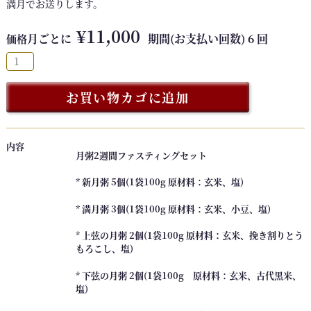
満月でお送りします。
¥
11,000
月ごとに
期間(お支払い回数)
6
回
価格
【
６
回
お買い物カゴに追加
分
割
払
内容
月粥2週間ファスティングセット
い
】
* 新月粥 5個(1袋100g 原材料：玄米、塩)
プ
リ
* 満月粥 3個(1袋100g 原材料：玄米、小豆、塩)
ン
* 上弦の月粥 2個(1袋100g 原材料：玄米、挽き割りとう
セ
もろこし、塩)
ス
フ
* 下弦の月粥 2個(1袋100g 原材料：玄米、古代黒米、
塩)
ァ
ス