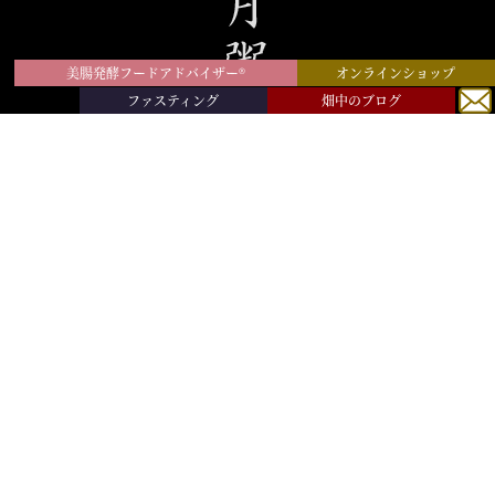
美腸発酵フードアドバイザー®︎
オンラインショップ
ファスティング
畑中のブログ
株式会社 和食風水
〒885-0003 宮崎県都城市高木町4828番地1
TEL/FAX：0986-51-5099
MAIL：info@washokufusui.com
© 2020 - 2026 WASHOKUFUSUI Co.,Ltd.
top
月粥ファスティングとは
ビフォーアフター
商品一覧
お支払い・送料
FAQ
プライバシーポリシー
特定商取引法に基づく表記
高千穂巡り
お問い合わせ