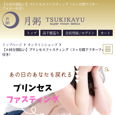
S
【６回分割払い】プリンセスファスティング（３ヶ月間アフター
フォロー付き）
k
i
p
t
トップ
高千穂巡り
会員登録 / ログイン
カート
o
c
トップページ
オンラインショップ
o
【６回分割払い】プリンセスファスティング（３ヶ月間アフターフォロー
n
付き）
t
e
🔍
n
t