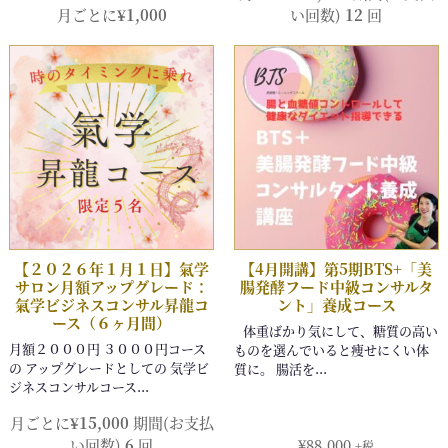
月ごとに
¥
1,000
い回数)
12
回
月ごとに
¥
15,000
期間(お支払
い回数)
6
回
¥
88,000
+税