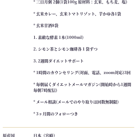
* 三日月粥 2個(1袋100g 原材料：玄米、もち麦、塩)
テ
ィ
* 玄米カレー、玄米トマトリゾット、芋かゆ各1袋
ン
* 玄米甘酒8袋
グ
（
1. 素敵な酵素 1本(1000ml)
３
2. シモン茶とシモン珈琲各１袋ずつ
ヶ
月
3. 2週間ダイエットサポート
間
ア
* 1時間のカウンセリング(対面、電話、zoom対応)3回
フ
* 毎朝届くダイエットメールマガジン(開始時から1週間
タ
毎朝7時配信)
ー
フ
* メール相談(メールでのやり取りは回数無制限)
ォ
* 3
ヶ月間のフォローつき
ロ
ー
付
原産国
日本（宮崎）